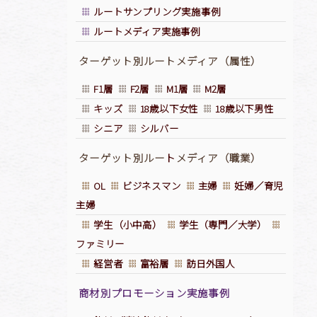
ルートサンプリング実施事例
ルートメディア実施事例
ターゲット別ルートメディア（属性）
F1層
F2層
M1層
M2層
キッズ
18歳以下女性
18歳以下男性
シニア
シルバー
ターゲット別ルー
ト
メディア（職業）
OL
ビジネスマン
主婦
妊婦／育児
主婦
学生（小中高）
学生（専門／大学）
ファミリー
経営者
富裕層
訪日外国人
商材別プロモーション実施事例