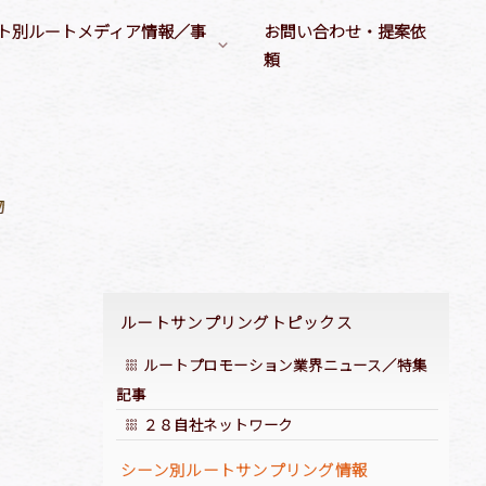
ト別ルートメディア情報／事
お問い合わせ・提案依
頼
ルートメディア媒体情報
サンプリングシーン
／大学）
デジタルサイネージ
衣類／キッチン／住居用製品
ヘルスケアシーン
各種ルートメディア
衛生製品／温熱製品
ビューティシーン
イベント／タッチ&トライ
店舗告知／店舗誘引
運動シーン
会員誌／会報誌への広告出稿
啓もう／啓発
非日常シーン
品
ルートサンプリングトピックス
ルートプロモーション業界ニュース／特集
記事
２８自社ネットワーク
シーン別ルートサンプリング情報