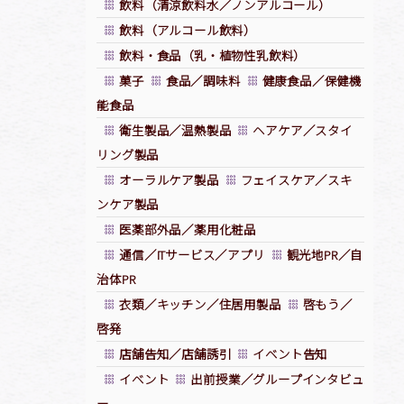
飲料（清涼飲料水／ノンアルコール）
飲料（アルコール飲料）
飲料・食品（乳・植物性乳飲料）
菓子
食品／調味料
健康食品／保健機
能食品
衛生製品／温熱製品
ヘアケア／スタイ
リング製品
オーラルケア製品
フェイスケア／スキ
ンケア製品
医薬部外品／薬用化粧品
通信／ITサービス／アプリ
観光地PR／自
治体PR
衣類／キッチン／住居用製品
啓もう／
啓発
店舗告知／店舗誘引
イベント告知
イベント
出前授業／グループインタビュ
ー