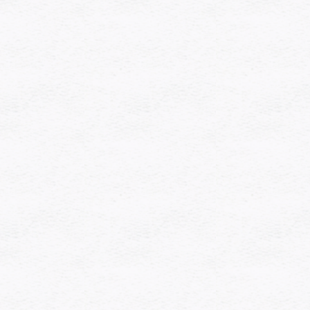
[%navi-pagenation%]
ペー