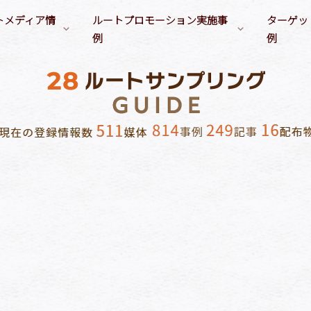
トメディア情
ルートプロモーション実施事
ターゲッ
例
例
ンル別プロモーション実施事例
サンプリングターゲット（職
（清涼飲料水）
会社／塾／スクールでのルートサンプリング
業）
要冷蔵商品
学生（専門
・食品（乳・植物性乳飲料）
自宅でのルートサンプリング
イベント告知
ファミリー
OL
（アルコール飲料）
その他のルートサンプリング
ヘアケア／スタイリング製品
経営者
ビジネスマン
オーラルケア製品
富裕層
主婦
／調味料
フェイスケア／スキンケア製
訪日外国人
妊婦・育児主婦
学生（小中高）