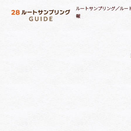
ルートサンプリング／ルー
報
ルートサンプリング媒体情報
ルートプロモーション実施事例
サンプリングターゲット(属性)
商品ジャ
28自社ネットワークメディア
最新のルートサンプリング実施事例
F1層
18歳以下女性
飲料
店舗／施設でのルートサンプリング
最新のルートメディア実施事例
F2層
18歳以下男性
飲料
教育機関でのルートサンプリング
M1層
シニア
飲料
医療機関でのルートサンプリング
M2層
シルバー
菓子
F1層 で絞り込み
キッズ
食品
[%category%]
[%tags%]
[%lead%]
[商材/訴求内容]
[%article_list_start%][%list_start%]
[!% if
(image.url!="") { %]
[!% } %]
[%list_end%]
[%title%]